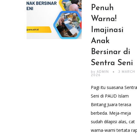
Penuh
Warna!
Imajinasi
Anak
Bersinar di
Sentra Seni
by
ADMIN
3 MARCH
2026
Pagi itu suasana Sentr
Seni di PAUD Islam
Bintang Juara terasa
berbeda. Meja-meja
sudah dilapisi alas, cat
warna-warni tertata rap