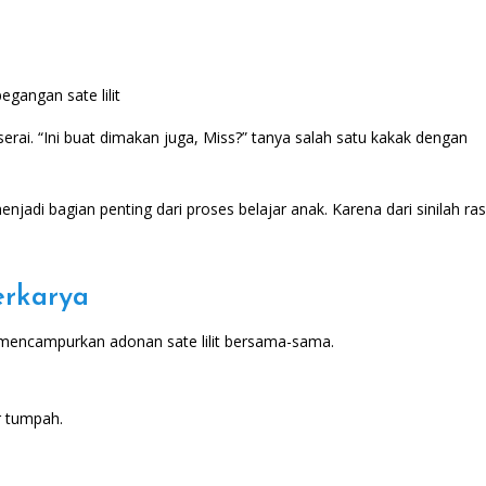
gangan sate lilit
rai. “Ini buat dimakan juga, Miss?” tanya salah satu kakak dengan
njadi bagian penting dari proses belajar anak. Karena dari sinilah ra
erkarya
 mencampurkan adonan sate lilit bersama-sama.
r tumpah.