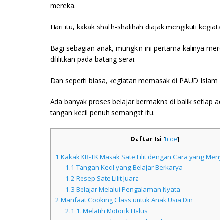
mereka.
Hari itu, kakak shalih-shalihah diajak mengikuti kegia
Bagi sebagian anak, mungkin ini pertama kalinya mer
dililitkan pada batang serai.
Dan seperti biasa, kegiatan memasak di PAUD Islam
Ada banyak proses belajar bermakna di balik setiap ad
tangan kecil penuh semangat itu.
Daftar Isi
[
hide
]
1
Kakak KB-TK Masak Sate Lilit dengan Cara yang Me
1.1
Tangan Kecil yang Belajar Berkarya
1.2
Resep Sate Lilit Juara
1.3
Belajar Melalui Pengalaman Nyata
2
Manfaat Cooking Class untuk Anak Usia Dini
2.1
1. Melatih Motorik Halus