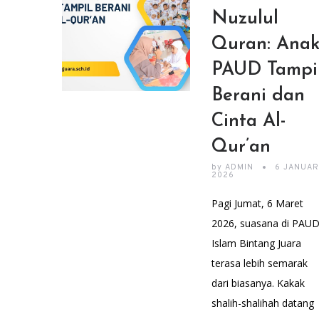
Nuzulul
Quran: Ana
PAUD Tampi
Berani dan
Cinta Al-
Qur’an
by
ADMIN
6 JANUA
2026
Pagi Jumat, 6 Maret
2026, suasana di PAU
Islam Bintang Juara
terasa lebih semarak
dari biasanya. Kakak
shalih-shalihah datang