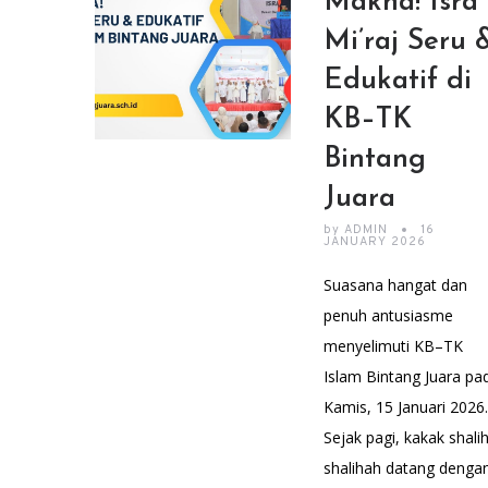
Makna! Isra
Mi’raj Seru 
Edukatif di
KB–TK
Bintang
Juara
by
ADMIN
16
JANUARY 2026
Suasana hangat dan
penuh antusiasme
menyelimuti KB–TK
Islam Bintang Juara pa
Kamis, 15 Januari 2026.
Sejak pagi, kakak shalih
shalihah datang denga