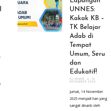
Lapangan
l
UNNES:
Kakak KB –
e
TK Belajar
Adab di
Tempat
Umum, Seru
,
dan
Edukatif!
by
ADMIN
14
NOVEMBER 2025
i
Jumat, 14 November
2025 menjadi hari yang
sangat dinanti oleh