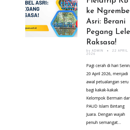
Fieldtrip KB
ke Ngrembe
Asri: Berani
Pegang Lel
Raksasa!
by
ADMIN
22 APRIL
2026
Pagi cerah di hari Senin
20 April 2026, menjadi
awal petualangan seru
bagi kakak-kakak
Kelompok Bermain dar
PAUD Islam Bintang
Juara. Dengan wajah
penuh semangat…