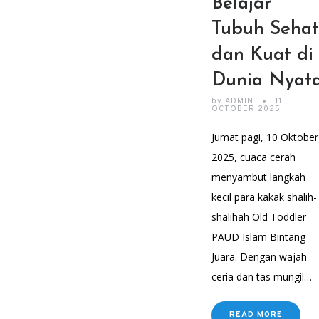
Belajar
Tubuh Sehat
dan Kuat di
Dunia Nyat
by
ADMIN
11
OCTOBER 2025
Jumat pagi, 10 Oktober
2025, cuaca cerah
menyambut langkah
kecil para kakak shalih-
shalihah Old Toddler
PAUD Islam Bintang
Juara. Dengan wajah
ceria dan tas mungil…
READ MORE