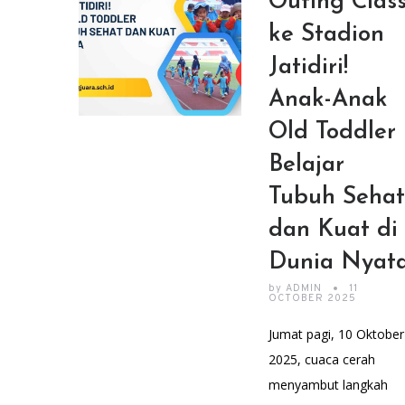
Outing Clas
ke Stadion
Jatidiri!
Anak-Anak
Old Toddler
Belajar
Tubuh Sehat
dan Kuat di
Dunia Nyat
by
ADMIN
11
OCTOBER 2025
Jumat pagi, 10 Oktober
2025, cuaca cerah
menyambut langkah