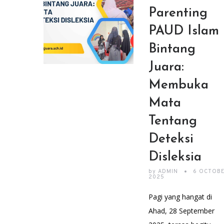
Parenting
PAUD Islam
Bintang
Juara:
Membuka
Mata
Tentang
Deteksi
Disleksia
by
ADMIN
6 OCTOB
2025
Pagi yang hangat di
Ahad, 28 September