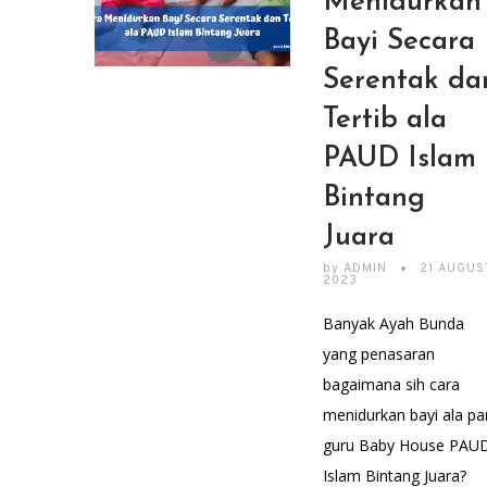
Menidurkan
Bayi Secara
Serentak da
Tertib ala
PAUD Islam
Bintang
Juara
by
ADMIN
21 AUGUS
2023
Banyak Ayah Bunda
yang penasaran
bagaimana sih cara
menidurkan bayi ala pa
guru Baby House PAU
Islam Bintang Juara?