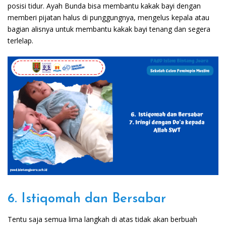
posisi tidur. Ayah Bunda bisa membantu kakak bayi dengan
memberi pijatan halus di punggungnya, mengelus kepala atau
bagian alisnya untuk membantu kakak bayi tenang dan segera
terlelap.
6. Istiqomah dan Bersabar
Tentu saja semua lima langkah di atas tidak akan berbuah