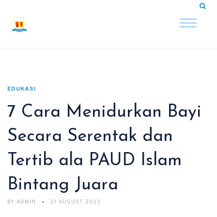
EDUKASI
7 Cara Menidurkan Bayi
Secara Serentak dan
Tertib ala PAUD Islam
Bintang Juara
BY
ADMIN
21 AUGUST 2023