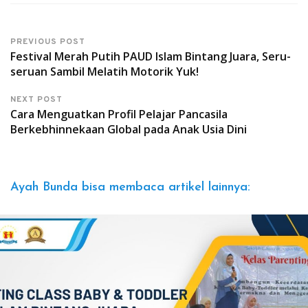
PREVIOUS POST
Festival Merah Putih PAUD Islam Bintang Juara, Seru-
seruan Sambil Melatih Motorik Yuk!
NEXT POST
Cara Menguatkan Profil Pelajar Pancasila
Berkebhinnekaan Global pada Anak Usia Dini
Ayah Bunda bisa membaca artikel lainnya: