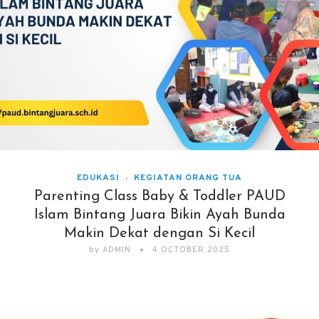
EDUKASI
KEGIATAN ORANG TUA
Parenting Class Baby & Toddler PAUD
Islam Bintang Juara Bikin Ayah Bunda
Makin Dekat dengan Si Kecil
by
ADMIN
4 OCTOBER 2025