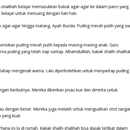
h-shalihah belajar memasukkan bubuk agar-agar ke dalam panci yang
ah belajar untuk menuang dengan hati-hati.
 agar-agar hingga matang, Ayah Bunda. Puding merah putih yang si
berisikan puding merah putih kepada masing-masing anak. Guru
a puding yang telah siap santap. Alhamdulillah, kakak shalih-shaliha
i tahap mengenali warna. Lalu diperbolehkan untuk menyantap puding
gan berikutnya. Mereka diberikan pisau kue dan diminta untuk
sau dengan benar. Mereka juga melatih untuk menguatkan otot tanga
yang kuat.
ana ini lo di rumah. Kakak shalih-shalihah bisa diajak terlibat dalam