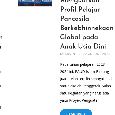
Menguatkan
r
Profil Pelajar
Pancasila
Berkebhinnekaan
n
Global pada
a
Anak Usia Dini
by
ADMIN
22 AUGUST 2023
Pada tahun pelajaran 2023-
2024 ini, PAUD Islam Bintang
R
Juara telah terpilih sebagai salah
n
satu Sekolah Penggerak. Salah
satu kegiatan yang harus ada
yaitu Proyek Penguatan…
l
i
READ MORE