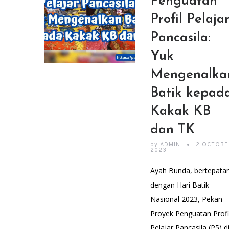
Penguatan
Profil Pelaja
Pancasila:
Yuk
Mengenalka
Batik kepad
Kakak KB
dan TK
by
ADMIN
2 OCTOBE
2023
Ayah Bunda, bertepata
dengan Hari Batik
Nasional 2023, Pekan
Proyek Penguatan Profi
Pelajar Pancasila (P5) d