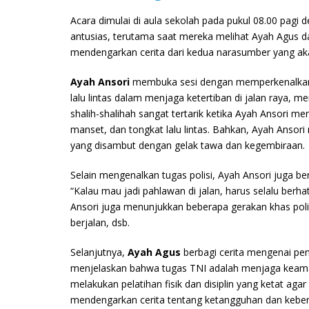
Acara dimulai di aula sekolah pada pukul 08.00 pag
antusias, terutama saat mereka melihat Ayah Agus 
mendengarkan cerita dari kedua narasumber yang a
Ayah Ansori
membuka sesi dengan memperkenalkan pr
lalu lintas dalam menjaga ketertiban di jalan raya, 
shalih-shalihah sangat tertarik ketika Ayah Ansori me
manset, dan tongkat lalu lintas. Bahkan, Ayah Ans
yang disambut dengan gelak tawa dan kegembiraan.
Selain mengenalkan tugas polisi, Ayah Ansori juga ber
“Kalau mau jadi pahlawan di jalan, harus selalu berha
Ansori juga menunjukkan beberapa gerakan khas polis
berjalan, dsb.
Selanjutnya,
Ayah Agus
berbagi cerita mengenai pe
menjelaskan bahwa tugas TNI adalah menjaga keaman
melakukan pelatihan fisik dan disiplin yang ketat aga
mendengarkan cerita tentang ketangguhan dan keber