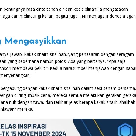
pentingnya rasa cinta tanah air dan kedisiplinan. Ia mengatakan
njaga dan melindungi kalian, begitu juga TNI menjaga Indonesia agar
ng Mengasyikkan
i tanya jawab. Kakak shalih-shalihah, yang penasaran dengan seragam
aan yang sederhana namun polos. Ada yang bertanya, “Apa saja
h Ansori membawa peluit?” Kedua narasumber menjawab dengan saba
 menyenangkan.
 bergabung dengan kakak shalih-shalihah dalam sesi senam bersama
. Dengan diiringi musik ceria, mereka semua melakukan gerakan-gerak
 riuh dengan tawa, dan terlihat jelas betapa kakak shalih-shalihah
ahlawan” mereka.