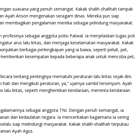
i dengan suasana yang penuh semangat. Kakak shalih-shalihah tampak
dan Ayah Ansori mengenakan seragam dinas. Mereka pun siap
kan membagikan pengalaman mereka sebagai pelindung masyarakat.
ofesinya sebagai anggota polisi Patwal. Ia menjelaskan tugas poli
mengatur arus lalu lintas, dan menjaga keselamatan masyarakat. Kakak
nunjukkan berbagai perlengkapan yang ia bawa, seperti peluit, pet,
ori memberikan kesempatan kepada beberapa anak untuk mencoba pet,
bicara tentang pentingnya mematuhi peraturan lalu lintas sejak dini.
ti-hati dan mengikuti peraturan, ya,” ujarnya sambil tersenyum. Ayah
i lalu lintas, seperti menghentikan kendaraan, meminta kendaraan
ngalamannya sebagai anggota TNI. Dengan penuh semangat, ia
an dan kedaulatan negara. Ia menceritakan bagaimana ia sering
r selalu siap melindungi masyarakat. Kakak shalih-shalihah terpukau
anian Ayah Agus.