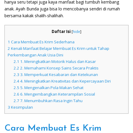
hanya seru tetapi juga kaya manfaat bagi tumbuh kembang
anak. Ayah Bunda juga bisa lo mencobanya sendiri di rumah
bersama kakak shalih-shalihah.
Daftar Isi
[
hide
]
1
Cara Membuat Es Krim Sederhana
2
Kenali Manfaat Belajar Membuat Es Krim untuk Tahap
Perkembangan Anak Usia Dini
2.1
1. Meningkatkan Motorik Halus dan Kasar
2.2
2. Memahami Konsep Sains Secara Praktis
2.3
3. Memperkuat Kesabaran dan Ketekunan
2.4
4. Meningkatkan Kreativitas dan Kepercayaan Diri
2.5
5. Mengenalkan Pola Makan Sehat
2.6
6. Mengembangkan Keterampilan Sosial
2.7
7. Menumbuhkan Rasa Ingin Tahu
3
Kesimpulan
Cara Membuat Es Krim