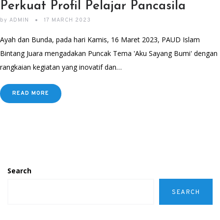
Perkuat Profil Pelajar Pancasila
by
ADMIN
17 MARCH 2023
Ayah dan Bunda, pada hari Kamis, 16 Maret 2023, PAUD Islam
Bintang Juara mengadakan Puncak Tema 'Aku Sayang Bumi' dengan
rangkaian kegiatan yang inovatif dan…
READ MORE
Search
SEARCH