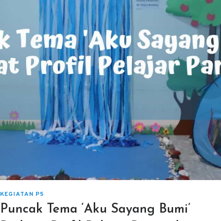
KEGIATAN P5
Puncak Tema ‘Aku Sayang Bumi’