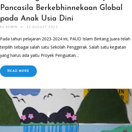
Pancasila Berkebhinnekaan Global
pada Anak Usia Dini
by
ADMIN
22 AUGUST 2023
Pada tahun pelajaran 2023-2024 ini, PAUD Islam Bintang Juara telah
terpilih sebagai salah satu Sekolah Penggerak. Salah satu kegiatan
yang harus ada yaitu Proyek Penguatan…
READ MORE